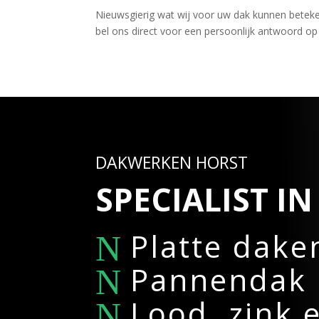
Nieuwsgierig wat wij voor uw dak kunnen betek
bel ons direct voor een persoonlijk antwoord op
DAKWERKEN HORST
SPECIALIST IN 
Platte dake
Pannendak
Lood, zink 