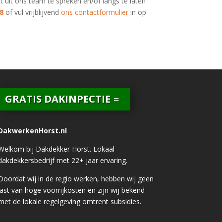
t uit ons team te spreken en/of langs te laten
8
of vul vrijblijvend
ons contactformulier
in op
GRATIS DAKINPECTIE
DakwerkenHorst.nl
Welkom bij Dakdekker Horst. Lokaal
dakdekkersbedrijf met 22+ jaar ervaring.
Doordat wij in de regio werken, hebben wij geen
last van hoge voorrijkosten en zijn wij bekend
met de lokale regelgeving omtrent subsidies.