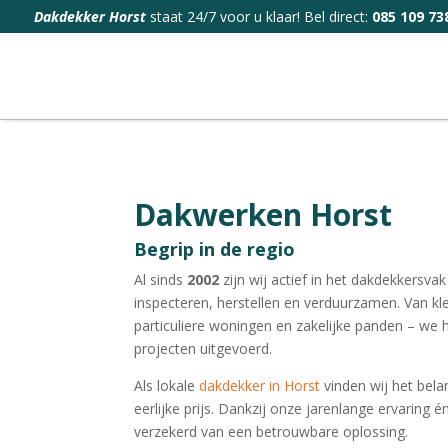
Dakdekker Horst
staat 24/7 voor u klaar! Bel direct:
085 109 73
Dakwerken Horst
Begrip in de regio
Al sinds
2002
zijn wij actief in het dakdekkersv
inspecteren, herstellen en verduurzamen. Van kl
particuliere woningen en zakelijke panden – we
projecten uitgevoerd.
Als lokale
dakdekker in Horst
vinden wij het bela
eerlijke prijs. Dankzij onze jarenlange ervaring 
verzekerd van een betrouwbare oplossing.