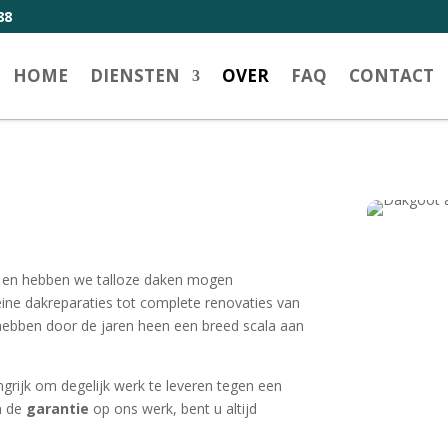
88
HOME
DIENSTEN
OVER
FAQ
CONTACT
ak en hebben we talloze daken mogen
eine dakreparaties tot complete renovaties van
 hebben door de jaren heen een breed scala aan
ngrijk om degelijk werk te leveren tegen een
én de
garantie
op ons werk, bent u altijd