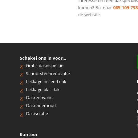
Interesse om een dakspecialis
komen? Bel naar
085 109 738
de website.
Schakel ons in voor…
Gratis dakinspectie
Schoorsteenrenovatie
Lekkage hellend dak
Lekkage plat dak
Dakrenovatie
Dakonderhoud
Dakisolatie
Kantoor