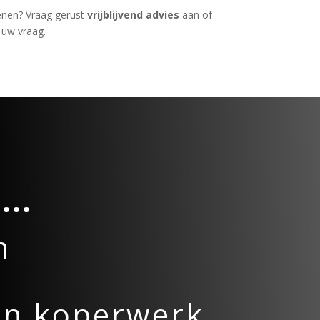
enen? Vraag gerust
vrijblijvend advies
aan of
 uw vraag.
...
n
en koperwerk